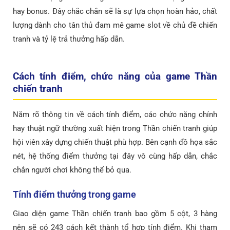
hay bonus. Đây chắc chắn sẽ là sự lựa chọn hoàn hảo, chất
lượng dành cho tân thủ đam mê game slot về chủ đề chiến
tranh và tỷ lệ trả thưởng hấp dẫn.
Cách tính điểm, chức năng của game Thần
chiến tranh
Nắm rõ thông tin về cách tính điểm, các chức năng chính
hay thuật ngữ thường xuất hiện trong Thần chiến tranh giúp
hội viên xây dựng chiến thuật phù hợp. Bên cạnh đồ họa sắc
nét, hệ thống điểm thưởng tại đây vô cùng hấp dẫn, chắc
chắn người chơi không thể bỏ qua.
Tính điểm thưởng trong game
Giao diện game Thần chiến tranh bao gồm 5 cột, 3 hàng
nên sẽ có 243 cách kết thành tổ hợp tính điểm. Khi tham