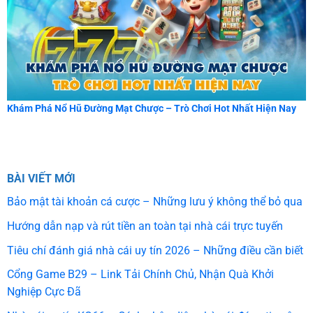
Khám Phá Nổ Hũ Đường Mạt Chược – Trò Chơi Hot Nhất Hiện Nay
BÀI VIẾT MỚI
Bảo mật tài khoản cá cược – Những lưu ý không thể bỏ qua
Hướng dẫn nạp và rút tiền an toàn tại nhà cái trực tuyến
Tiêu chí đánh giá nhà cái uy tín 2026 – Những điều cần biết
Cổng Game B29 – Link Tải Chính Chủ, Nhận Quà Khởi
Nghiệp Cực Đã