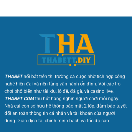
THABET
nổi bật trên thị trường cá cược nhờ tích hợp công
nghệ hiện đại và nền tảng vận hành ổn định. Với các trò
chơi phổ biến như tài xỉu, lô đề, đá gà, và casino live,
THABET COM
thu hút hàng nghìn người chơi mỗi ngày.
Nhà cái còn sở hữu hệ thống bảo mật 2 lớp, đảm bảo tuyệt
đối an toàn thông tin cá nhân và tài khoản của người
dùng. Giao dịch tài chính minh bạch và tốc độ cao.