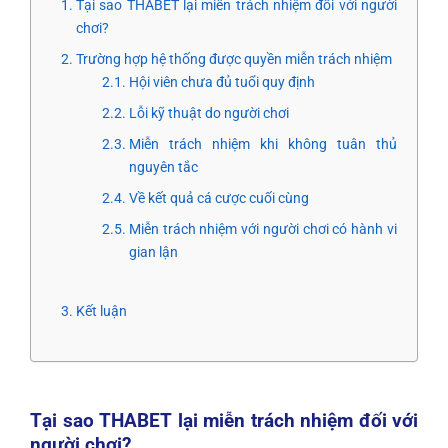
Tại sao THABET lại miễn trách nhiệm đối với người
chơi?
Trường hợp hệ thống được quyền miễn trách nhiệm
Hội viên chưa đủ tuổi quy định
Lỗi kỹ thuật do người chơi
Miễn trách nhiệm khi không tuân thủ
nguyên tắc
Về kết quả cá cược cuối cùng
Miễn trách nhiệm với người chơi có hành vi
gian lận
Kết luận
Tại sao THABET lại miễn trách nhiệm đối với
người chơi?