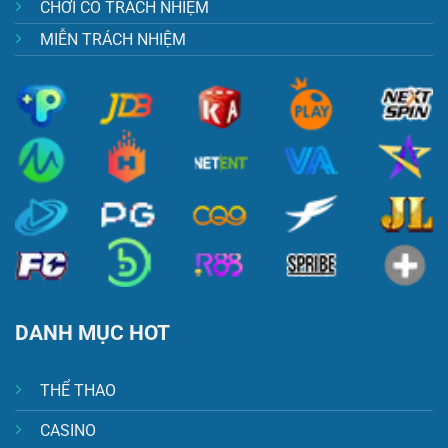
CHƠI CÓ TRÁCH NHIỆM
MIỄN TRÁCH NHIỆM
DANH MỤC HOT
THỂ THAO
CASINO