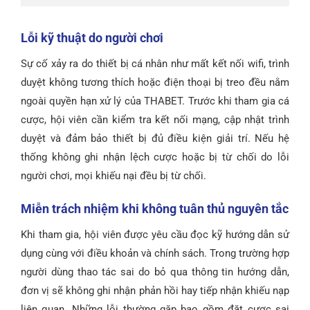
Lỗi kỹ thuật do người chơi
Sự cố xảy ra do thiết bị cá nhân như mất kết nối wifi, trình
duyệt không tương thích hoặc điện thoại bị treo đều nằm
ngoài quyền hạn xử lý của THABET. Trước khi tham gia cá
cược, hội viên cần kiểm tra kết nối mạng, cập nhật trình
duyệt và đảm bảo thiết bị đủ điều kiện giải trí. Nếu hệ
thống không ghi nhận lệch cược hoặc bị từ chối do lỗi
người chơi, mọi khiếu nại đều bị từ chối.
Miễn trách nhiệm khi không tuân thủ nguyên tắc
Khi tham gia, hội viên được yêu cầu đọc kỹ hướng dẫn sử
dụng cùng với điều khoản và chính sách. Trong trường hợp
người dùng thao tác sai do bỏ qua thông tin hướng dẫn,
đơn vị sẽ không ghi nhận phản hồi hay tiếp nhận khiếu nạp
liên quan. Những lỗi thường gặp bao gồm đặt cược sai