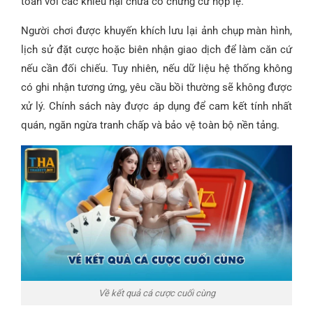
toàn với các khiếu nại chưa có chứng cứ hợp lệ.
Người chơi được khuyến khích lưu lại ảnh chụp màn hình,
lịch sử đặt cược hoặc biên nhận giao dịch để làm căn cứ
nếu cần đối chiếu. Tuy nhiên, nếu dữ liệu hệ thống không
có ghi nhận tương ứng, yêu cầu bồi thường sẽ không được
xử lý. Chính sách này được áp dụng để cam kết tính nhất
quán, ngăn ngừa tranh chấp và bảo vệ toàn bộ nền tảng.
Về kết quả cá cược cuối cùng