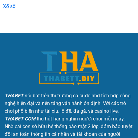
Xổ số
THABET
nổi bật trên thị trường cá cược nhờ tích hợp công
nghệ hiện đại và nền tảng vận hành ổn định. Với các trò
chơi phổ biến như tài xỉu, lô đề, đá gà, và casino live,
THABET COM
thu hút hàng nghìn người chơi mỗi ngày.
Nhà cái còn sở hữu hệ thống bảo mật 2 lớp, đảm bảo tuyệt
đối an toàn thông tin cá nhân và tài khoản của người