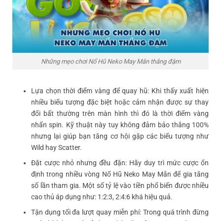
Những mẹo chơi Nổ Hũ Neko May Mắn thắng đậm
Lựa chọn thời điểm vàng để quay hũ: Khi thấy xuất hiện
nhiều biểu tượng đặc biệt hoặc cảm nhận được sự thay
đổi bất thường trên màn hình thì đó là thời điểm vàng
nhấn spin. Kỹ thuật này tuy không đảm bảo thắng 100%
nhưng lại giúp bạn tăng cơ hội gặp các biểu tượng như
Wild hay Scatter.
Đặt cược nhỏ nhưng đều đặn: Hãy duy trì mức cược ổn
định trong nhiều vòng Nổ Hũ Neko May Mắn để gia tăng
số lần tham gia. Một số tỷ lệ vào tiền phổ biến được nhiều
cao thủ áp dụng như: 1:2:3, 2:4:6 khá hiệu quả.
Tận dụng tối đa lượt quay miễn phí: Trong quá trình đừng