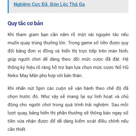
Nghiệm Cực Đã, Đón Lộc Thả Ga
Quy tắc cơ bản
Khi tham giam bạn cần nắm rõ một vài nguyên tắc nếu
muốn quay trúng thưởng lớn. Trong game số tiền được quy
đổi bằng đơn vị đồng và hiển thị trực tiếp trên màn hình,
giúp người chơi dễ dàng theo dõi mức cược đã đặt. Hệ
thống ký hiệu rõ ràng hỗ trợ bạn lựa chọn mức cược Nổ Hũ
Neko May Mắn phù hợp với bản thân.
Khi nhấn nút Spin các cuộn sẽ vận hành theo chế độ đã
chọn trước đó. Như vậy sẽ mang lại sự linh hoạt và chủ
động cho người chơi trong quá trình trải nghiệm. Sau mỗi
lượt quay, bảng hiển thị phần thưởng sẽ thông báo ngay số
tiền vừa nhận được để dễ dàng kiểm soát điều chỉnh nếu
cần thiết.