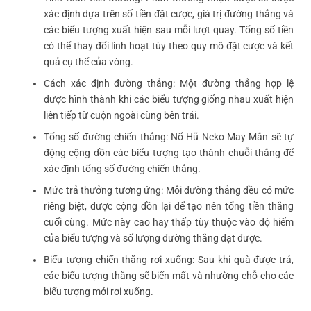
xác định dựa trên số tiền đặt cược, giá trị đường thắng và
các biểu tượng xuất hiện sau mỗi lượt quay. Tổng số tiền
có thể thay đổi linh hoạt tùy theo quy mô đặt cược và kết
quả cụ thể của vòng.
Cách xác định đường thắng: Một đường thắng hợp lệ
được hình thành khi các biểu tượng giống nhau xuất hiện
liên tiếp từ cuộn ngoài cùng bên trái.
Tổng số đường chiến thắng: Nổ Hũ Neko May Mắn sẽ tự
động cộng dồn các biểu tượng tạo thành chuỗi thắng để
xác định tổng số đường chiến thắng.
Mức trả thưởng tương ứng: Mỗi đường thắng đều có mức
riêng biệt, được cộng dồn lại để tạo nên tổng tiền thắng
cuối cùng. Mức này cao hay thấp tùy thuộc vào độ hiếm
của biểu tượng và số lượng đường thắng đạt được.
Biểu tượng chiến thắng rơi xuống: Sau khi quà được trả,
các biểu tượng thắng sẽ biến mất và nhường chỗ cho các
biểu tượng mới rơi xuống.