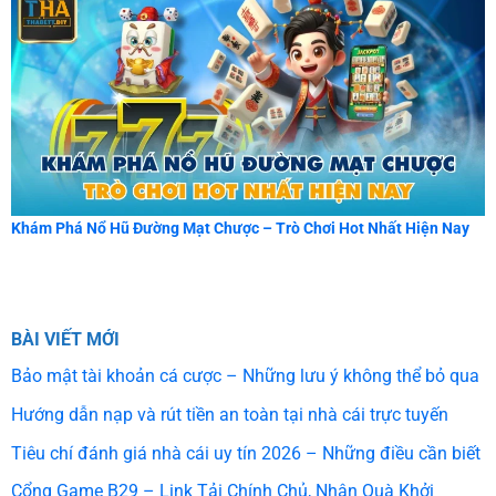
Khám Phá Nổ Hũ Đường Mạt Chược – Trò Chơi Hot Nhất Hiện Nay
BÀI VIẾT MỚI
Bảo mật tài khoản cá cược – Những lưu ý không thể bỏ qua
Hướng dẫn nạp và rút tiền an toàn tại nhà cái trực tuyến
Tiêu chí đánh giá nhà cái uy tín 2026 – Những điều cần biết
Cổng Game B29 – Link Tải Chính Chủ, Nhận Quà Khởi