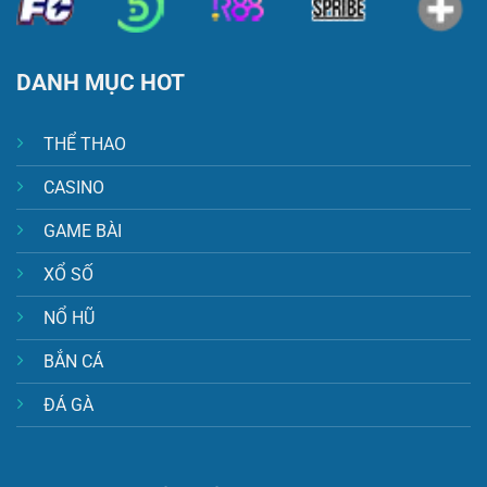
DANH MỤC HOT
THỂ THAO
CASINO
GAME BÀI
XỔ SỐ
NỔ HŨ
BẮN CÁ
ĐÁ GÀ