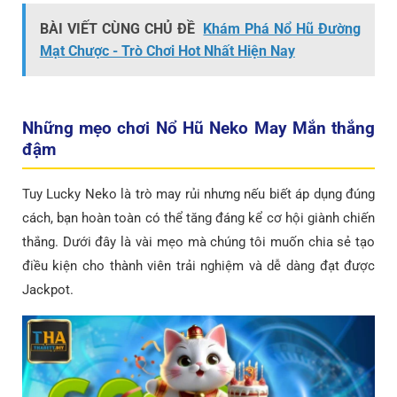
BÀI VIẾT CÙNG CHỦ ĐỀ
Khám Phá Nổ Hũ Đường
Mạt Chược - Trò Chơi Hot Nhất Hiện Nay
Những mẹo chơi Nổ Hũ Neko May Mắn thắng
đậm
Tuy Lucky Neko là trò may rủi nhưng nếu biết áp dụng đúng
cách, bạn hoàn toàn có thể tăng đáng kể cơ hội giành chiến
thắng. Dưới đây là vài mẹo mà chúng tôi muốn chia sẻ tạo
điều kiện cho thành viên trải nghiệm và dễ dàng đạt được
Jackpot.