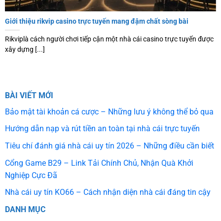
Giới thiệu rikvip casino trực tuyến mang đậm chất sòng bài
Rikviplà cách người chơi tiếp cận một nhà cái casino trực tuyến được
xây dựng [...]
BÀI VIẾT MỚI
Bảo mật tài khoản cá cược – Những lưu ý không thể bỏ qua
Hướng dẫn nạp và rút tiền an toàn tại nhà cái trực tuyến
Tiêu chí đánh giá nhà cái uy tín 2026 – Những điều cần biết
Cổng Game B29 – Link Tải Chính Chủ, Nhận Quà Khởi
Nghiệp Cực Đã
Nhà cái uy tín KO66 – Cách nhận diện nhà cái đáng tin cậy
DANH MỤC