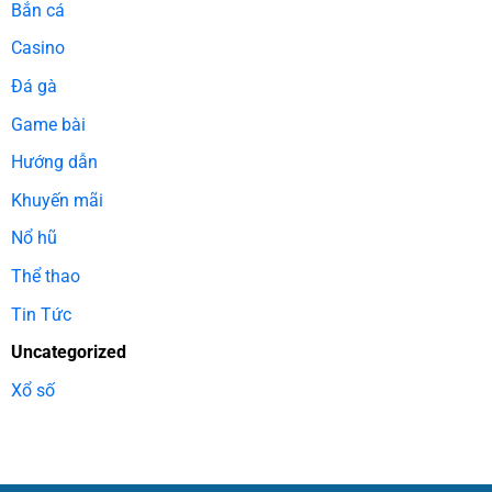
Bắn cá
Casino
Đá gà
Game bài
Hướng dẫn
Khuyến mãi
Nổ hũ
Thể thao
Tin Tức
Uncategorized
Xổ số