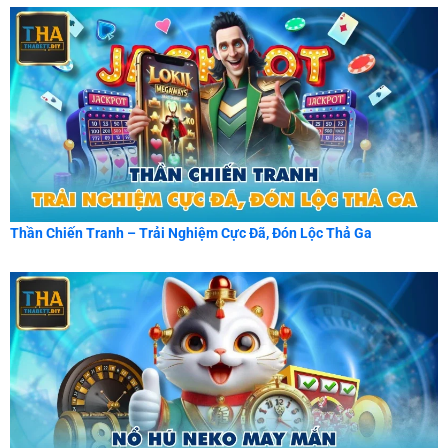
Thần Chiến Tranh – Trải Nghiệm Cực Đã, Đón Lộc Thả Ga