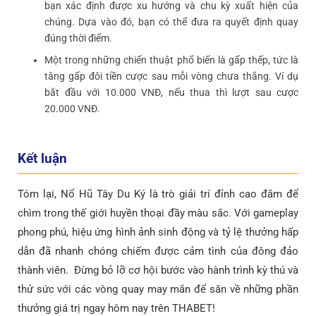
bạn xác định được xu hướng và chu kỳ xuất hiện của
chúng. Dựa vào đó, bạn có thể đưa ra quyết định quay
đúng thời điểm.
Một trong những chiến thuật phổ biến là gấp thếp, tức là
tăng gấp đôi tiền cược sau mỗi vòng chưa thắng. Ví dụ
bắt đầu với 10.000 VNĐ, nếu thua thì lượt sau cược
20.000 VNĐ.
Kết luận
Tóm lại, Nổ Hũ Tây Du Ký là trò giải trí đỉnh cao đắm để
chìm trong thế giới huyền thoại đầy màu sắc. Với gameplay
phong phú, hiệu ứng hình ảnh sinh động và tỷ lệ thưởng hấp
dẫn đã nhanh chóng chiếm được cảm tình của đông đảo
thành viên. Đừng bỏ lỡ cơ hội bước vào hành trình kỳ thú và
thử sức với các vòng quay may mắn để săn về những phần
thưởng giá trị ngay hôm nay trên THABET!