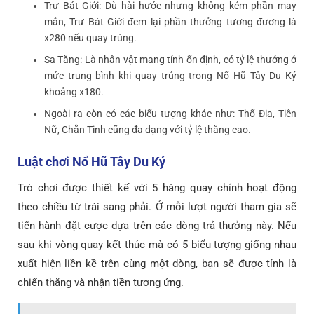
Trư Bát Giới: Dù hài hước nhưng không kém phần may
mắn, Trư Bát Giới đem lại phần thưởng tương đương là
x280 nếu quay trúng.
Sa Tăng: Là nhân vật mang tính ổn định, có tỷ lệ thưởng ở
mức trung bình khi quay trúng trong Nổ Hũ Tây Du Ký
khoảng x180.
Ngoài ra còn có các biểu tượng khác như: Thổ Địa, Tiên
Nữ, Chằn Tinh cũng đa dạng với tỷ lệ thắng cao.
Luật chơi Nổ Hũ Tây Du Ký
Trò chơi được thiết kế với 5 hàng quay chính hoạt động
theo chiều từ trái sang phải. Ở mỗi lượt người tham gia sẽ
tiến hành đặt cược dựa trên các dòng trả thưởng này. Nếu
sau khi vòng quay kết thúc mà có 5 biểu tượng giống nhau
xuất hiện liền kề trên cùng một dòng, bạn sẽ được tính là
chiến thắng và nhận tiền tương ứng.