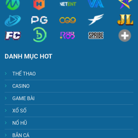
DANH MỤC HOT
THỂ THAO
CASINO
GAME BÀI
XỔ SỐ
NỔ HŨ
BẮN CÁ