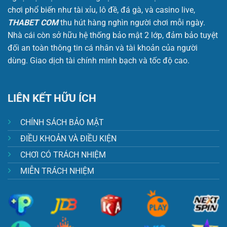
chơi phổ biến như tài xỉu, lô đề, đá gà, và casino live,
THABET COM
thu hút hàng nghìn người chơi mỗi ngày.
Nhà cái còn sở hữu hệ thống bảo mật 2 lớp, đảm bảo tuyệt
đối an toàn thông tin cá nhân và tài khoản của người
dùng. Giao dịch tài chính minh bạch và tốc độ cao.
LIÊN KẾT HỮU ÍCH
CHÍNH SÁCH BẢO MẬT
ĐIỀU KHOẢN VÀ ĐIỀU KIỆN
CHƠI CÓ TRÁCH NHIỆM
MIỄN TRÁCH NHIỆM