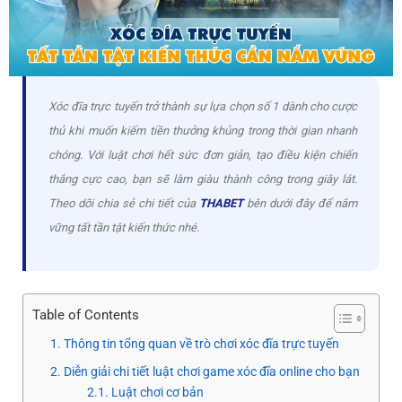
Xóc đĩa trực tuyến trở thành sự lựa chọn số 1 dành cho cược
thủ khi muốn kiếm tiền thưởng khủng trong thời gian nhanh
chóng. Với luật chơi hết sức đơn giản, tạo điều kiện chiến
thắng cực cao, bạn sẽ làm giàu thành công trong giây lát.
Theo dõi chia sẻ chi tiết của
THABET
bên dưới đây để nắm
vững tất tần tật kiến thức nhé.
Table of Contents
Thông tin tổng quan về trò chơi xóc đĩa trực tuyến
Diễn giải chi tiết luật chơi game xóc đĩa online cho bạn
Luật chơi cơ bản