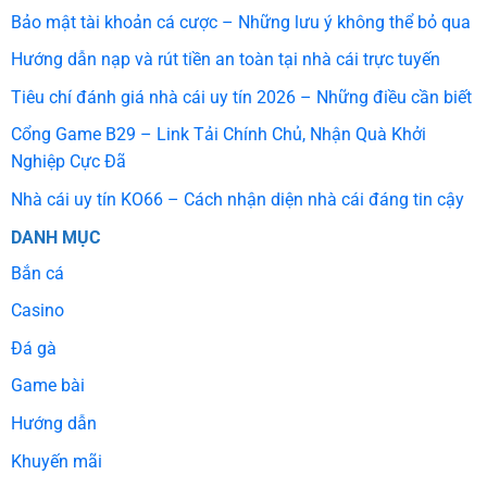
Bảo mật tài khoản cá cược – Những lưu ý không thể bỏ qua
Hướng dẫn nạp và rút tiền an toàn tại nhà cái trực tuyến
Tiêu chí đánh giá nhà cái uy tín 2026 – Những điều cần biết
Cổng Game B29 – Link Tải Chính Chủ, Nhận Quà Khởi
Nghiệp Cực Đã
Nhà cái uy tín KO66 – Cách nhận diện nhà cái đáng tin cậy
DANH MỤC
Bắn cá
Casino
Đá gà
Game bài
Hướng dẫn
Khuyến mãi