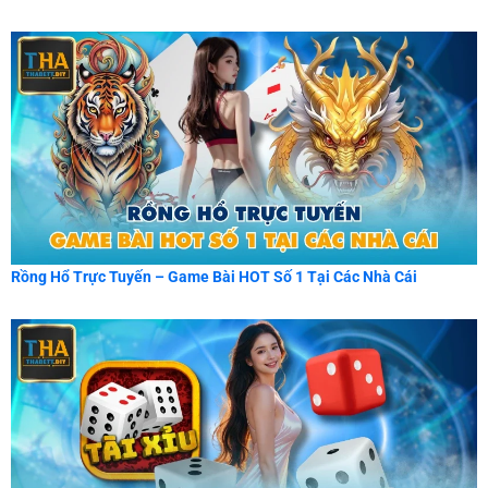
Rồng Hổ Trực Tuyến – Game Bài HOT Số 1 Tại Các Nhà Cái