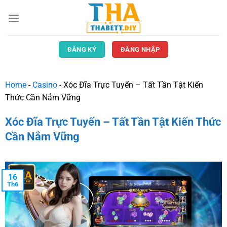
ĐĂNG KÝ
ĐĂNG NHẬP
Home
-
Casino
-
Xóc Đĩa Trực Tuyến – Tất Tần Tật Kiến
Thức Cần Nắm Vững
Xóc Đĩa Trực Tuyến – Tất Tần Tật Kiến Thức
Cần Nắm Vững
16
Th6