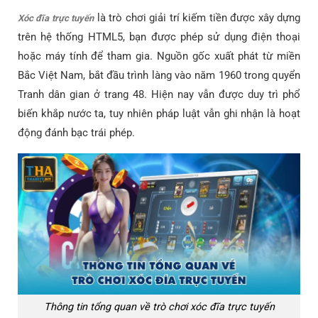
là trò chơi giải trí kiếm tiền được xây dựng
Xóc đĩa trực tuyến
trên hệ thống HTML5, bạn được phép sử dụng điện thoại
hoặc máy tính để tham gia. Nguồn gốc xuất phát từ miền
Bắc Việt Nam, bắt đầu trình làng vào năm 1960 trong quyển
Tranh dân gian ở trang 48. Hiện nay vẫn được duy trì phổ
biến khắp nước ta, tuy nhiên pháp luật vẫn ghi nhận là hoạt
động đánh bạc trái phép.
Thông tin tổng quan về trò chơi xóc đĩa trực tuyến