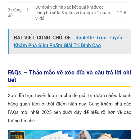
Dự đoán chính xác kết quả khi được
3 trắng – 1
công bố sẽ là 3 quân vị trắng và 1 quân
1:2.6
đỏ
vị đỏ
BÀI VIẾT CÙNG CHỦ ĐỀ
Roulette Trực Tuyến -
Khám Phá Siêu Phẩm Giải Trí Đỉnh Cao
FAQs – Thắc mắc về xóc đĩa và câu trả lời chi
tiết
Xóc đĩa trực tuyến luôn là chủ đề giải trí được nhiều khách
hàng quan tâm ở thời điểm hiện nay. Cùng khám phá các
FAQs mới nhất 2025 bên dưới đây để hiểu rõ hơn về các
thông tin nhé.