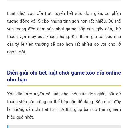
Luật chơi xóc đĩa trực tuyến hết sức đơn giản, có phần
tương đồng với Sicbo nhưng tinh gọn hơn rất nhiều. Dù thế
vẫn mang đến cảm xúc chơi game hấp dẫn, gây cấn, thử
thách vận may của khách hàng. Khi tham gia tại các nhà
cái, tỷ lệ tiền thưởng sẽ cao hơn rất nhiều so với chơi ở
ngoài đời.
Diễn giải chi tiết luật chơi game xóc đĩa online
cho bạn
Xóc đĩa trực tuyến có luật chơi hết sức đơn giản, bất cứ
thành viên nào cũng có thể tiếp cận dễ dàng. Bên dưới đây
là hướng dẫn chi tiết từ THABET, giúp bạn có trải nghiệm
hiệu quả nhất.