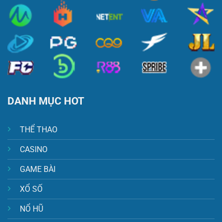
DANH MỤC HOT
THỂ THAO
CASINO
GAME BÀI
XỔ SỐ
NỔ HŨ