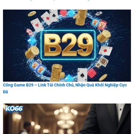
Cổng Game B29 – Link Tải Chính Chủ, Nhận Quà Khởi Nghiệp Cực
Đã