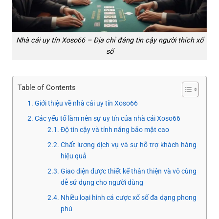
Nhà cái uy tín Xoso66 – Địa chỉ đáng tin cậy người thích xổ
số
Table of Contents
Giới thiệu về nhà cái uy tín Xoso66
Các yếu tố làm nên sự uy tín của nhà cái Xoso66
Độ tin cậy và tính năng bảo mật cao
Chất lượng dịch vụ và sự hỗ trợ khách hàng
hiệu quả
Giao diện được thiết kế thân thiện và vô cùng
dễ sử dụng cho người dùng
Nhiều loại hình cá cược xổ số đa dạng phong
phú