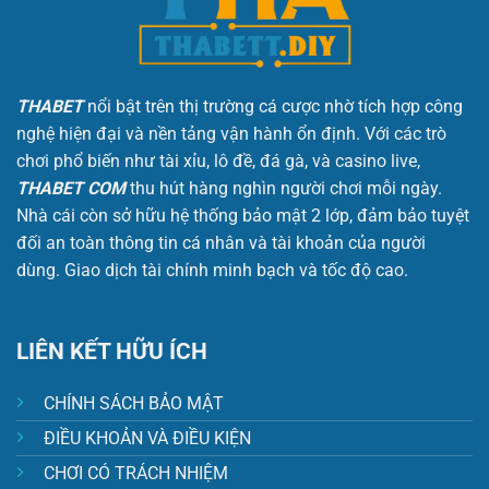
THABET
nổi bật trên thị trường cá cược nhờ tích hợp công
nghệ hiện đại và nền tảng vận hành ổn định. Với các trò
chơi phổ biến như tài xỉu, lô đề, đá gà, và casino live,
THABET COM
thu hút hàng nghìn người chơi mỗi ngày.
Nhà cái còn sở hữu hệ thống bảo mật 2 lớp, đảm bảo tuyệt
đối an toàn thông tin cá nhân và tài khoản của người
dùng. Giao dịch tài chính minh bạch và tốc độ cao.
LIÊN KẾT HỮU ÍCH
CHÍNH SÁCH BẢO MẬT
ĐIỀU KHOẢN VÀ ĐIỀU KIỆN
CHƠI CÓ TRÁCH NHIỆM