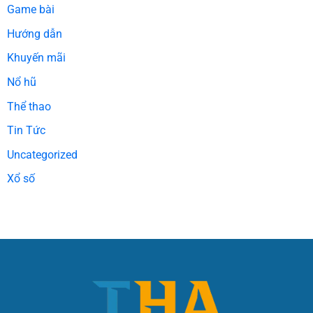
Game bài
Hướng dẫn
Khuyến mãi
Nổ hũ
Thể thao
Tin Tức
Uncategorized
Xổ số