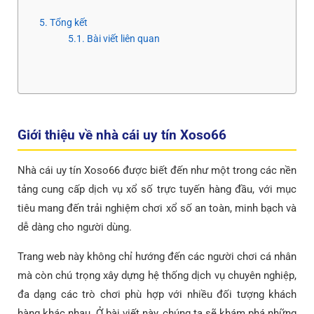
Tổng kết
Bài viết liên quan
Giới thiệu về nhà cái uy tín Xoso66
Nhà cái uy tín Xoso66 được biết đến như một trong các nền
tảng cung cấp dịch vụ xổ số trực tuyến hàng đầu, với mục
tiêu mang đến trải nghiệm chơi xổ số an toàn, minh bạch và
dễ dàng cho người dùng.
Trang web này không chỉ hướng đến các người chơi cá nhân
mà còn chú trọng xây dựng hệ thống dịch vụ chuyên nghiệp,
đa dạng các trò chơi phù hợp với nhiều đối tượng khách
hàng khác nhau. Ở bài viết này, chúng ta sẽ khám phá những