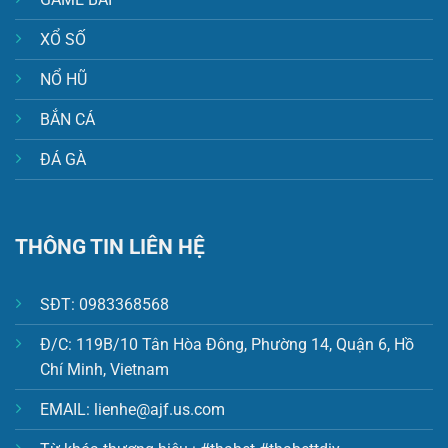
XỔ SỐ
NỔ HŨ
BẮN CÁ
ĐÁ GÀ
THÔNG TIN LIÊN HỆ
SĐT:
0983368568
Đ/C:
119B/10 Tân Hòa Đông, Phường 14, Quận 6, Hồ
Chí Minh, Vietnam
EMAIL:
lienhe@ajf.us.com