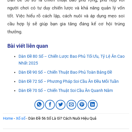
người chơi có tư duy chiến lược và khả năng quản lý vốn
tốt. Việc hiểu rõ cách lập, cách nuôi và áp dụng mẹo soi
cầu hợp lý sẽ giúp bạn gia tăng đáng kể cơ hội trúng
thưởng.
Bài viết liên quan
Dàn Đề 80 Số – Chiến Lược Bao Phủ Tối Ưu, Tỷ Lệ Ăn Cao
Nhất 2025
Dàn Đề 90 Số – Chiến Thuật Bao Phủ Toàn Bảng Đề
Dàn Đề 72 Số – Phương Pháp Soi Cầu Ăn Đều Mỗi Tuần
Dàn Đề 70 Số – Chiến Thuật Soi Cầu Ăn Quanh Năm
Home
-
Xổ số
-
Dàn Đề 56 Số Là Gì? Cách Nuôi Hiệu Quả