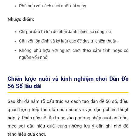
Phù hợp với cách chơi nuôi dài ngày.
Nhược điểm:
Chi phí đầu tư lớn do phải đánh nhiều số cùng lúc.
Cần vốn ổn định và kỷ luật cao để duy trì chiến thuật.
Không phù hợp với người chơi theo cảm tính hoặc có
nguồn vốn nhỏ.
Chiến lược nuôi và kinh nghiệm chơi Dàn Đề
56 Số lâu dài
Sau khi đã nắm rõ cấu trúc và cách tạo dàn đề 56 số, điều
quan trọng tiếp theo là cách nuôi và vận dụng chiến thuật
hợp lý. Phần này sẽ tập trung vào phương pháp nuôi an toàn,
mẹo soi cầu hiệu quả, cùng những lưu ý cần ghi nhớ để
tăng hiệu quả chơi.