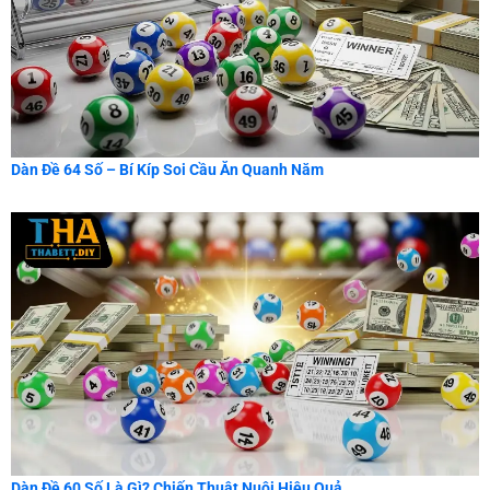
Dàn Đề 64 Số – Bí Kíp Soi Cầu Ăn Quanh Năm
Dàn Đề 60 Số Là Gì? Chiến Thuật Nuôi Hiệu Quả