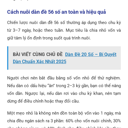
Cách nuôi dàn đề 56 số an toàn và hiệu quả
Chiến lược nuôi dàn đề 56 số thường áp dụng theo chu kỳ
từ 3–7 ngày, hoặc theo tuần. Mục tiêu là chia nhỏ vốn và
giữ tâm lý ổn định trong suốt quá trình nuôi.
BÀI VIẾT CÙNG CHỦ ĐỀ
Dàn Đề 20 Số – Bí Quyết
Dàn Chuẩn Xác Nhất 2025
Người chơi nên bắt đầu bằng số vốn nhỏ để thử nghiệm.
Nếu dàn có dấu hiệu “ăn” trong 2–3 kỳ gần, bạn có thể nâng
vốn dần. Ngược lại, nếu dàn rơi vào chu kỳ khan, nên tạm
dừng để điều chỉnh hoặc thay đổi cầu.
Một mẹo nhỏ là không nên dồn toàn bộ vốn vào 1 ngày, mà
chia đều ngân sách ra 3 phần: 60% cho vốn nuôi chính, 30%