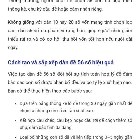
Thông thường, người chơi sẽ chọn 56 con số dựa theo
thống kê, chu kỳ cầu đề hoặc cảm nhận riêng.
Không giống với dàn 10 hay 20 số vốn mang tính chọn lọc
cao, dàn 56 số có phạm vi rộng hơn, giúp người chơi giảm
thiểu rủi ro và có cơ hội thu hồi vốn tốt hơn nếu nuôi dài
ngày.
Cách tạo và sắp xếp dàn đề 56 số hiệu quả
Việc tạo dàn đề 56 số đòi hỏi sự tính toán hợp lý để đảm
bảo các con số được phân bố đều và có tỷ lệ xuất hiện cao.
Bạn có thể thực hiện theo các bước sau:
Dựa trên bảng thống kê lô đề trong 30 ngày gần nhất để
chọn ra những con số có tần suất cao.
Kết hợp cầu chéo, cầu kẹp hoặc cầu rơi để chọn thêm số
phụ, đảm bảo tính đa dạng.
Loại bỏ những con số đã về liên tiếp trong 3–5 ngày gần