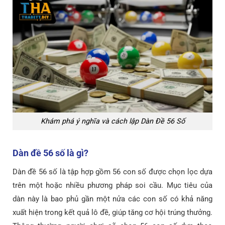
Khám phá ý nghĩa và cách lập Dàn Đề 56 Số
Dàn đề 56 số là gì?
Dàn đề 56 số là tập hợp gồm 56 con số được chọn lọc dựa
trên một hoặc nhiều phương pháp soi cầu. Mục tiêu của
dàn này là bao phủ gần một nửa các con số có khả năng
xuất hiện trong kết quả lô đề, giúp tăng cơ hội trúng thưởng.