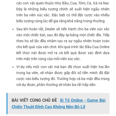
các con vật quen thuộc như Bầu, Cua, Tôm, Cá, Gà và Nai.
Đây là những biểu tượng chính sẽ xuất hiện ngẫu nhiên
trên ba viên xúc xắc. Đặc biệt có thể đặt cược vào nhiều
biểu tượng cùng lúc để gia tăng khả năng trúng thưởng.
Sau khi hoàn tất, Dealer sẽ tiến hành cho ba viên xúc xắc
vào một chiếc bát, sau đó đậy lại bằng một chiếc đĩa. Tiếp
theo họ sẽ lắc đều nhằm tạo ra sự ngẫu nhiên hoàn toàn
cho kết quả của ván chơi. Khi quá trình lắc Bầu Cua Online
kết thúc nát được mở ra và kết quả được xác định dựa
trên mặt trên cùng của mỗi viên xúc xắc.
Ví dụ nếu một con vật mà bạn đã chọn xuất hiện hai lần
trong ba viên, sẽ nhận được gấp đôi số tiền mình đã đặt
cược vào biểu tượng đó. Trường hợp cả ba mặt đều trùng
với dự đoán, phần thưởng sẽ nhân ba rất hấp dẫn.
BÀI VIẾT CÙNG CHỦ ĐỀ
Xì Tố Online - Game Bài
Chiến Thuật Đỉnh Cao Không Nên Bỏ Lỡ