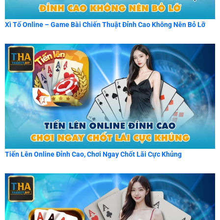
Xì Tố Online – Game Bài Chiến Thuật Đỉnh Cao Không Nên Bỏ Lỡ
Tiến Lên Online Đỉnh Cao, Chơi Ngay Chốt Lãi Cực Khủng