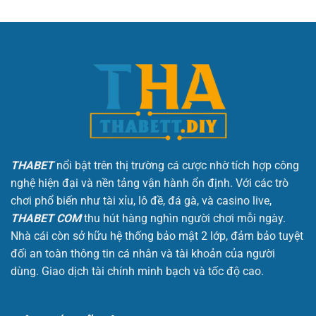
THABET
nổi bật trên thị trường cá cược nhờ tích hợp công
nghệ hiện đại và nền tảng vận hành ổn định. Với các trò
chơi phổ biến như tài xỉu, lô đề, đá gà, và casino live,
THABET COM
thu hút hàng nghìn người chơi mỗi ngày.
Nhà cái còn sở hữu hệ thống bảo mật 2 lớp, đảm bảo tuyệt
đối an toàn thông tin cá nhân và tài khoản của người
dùng. Giao dịch tài chính minh bạch và tốc độ cao.