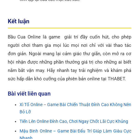
Kết luận
Bầu Cua Online là game giải trí đầy cuốn hút, cho phép
người chơi tham gia mọi lúc mọi nơi chỉ với vài thao tác
đơn giản. Ngoài mang lại cảm giác thư giãn, còn mở ra cơ
hội nhận được những phần thưởng giá trị cho những ai biết
nắm bắt vận may. Hãy nhanh tay trải nghiệm và khám phá
sức hấp dẫn khó cưỡng của phiên bản online tại THABET.
Bài viết liên quan
Xì Tố Online – Game Bài Chiến Thuật Đỉnh Cao Không Nên
Bỏ Lỡ
Tiến Lên Online Đỉnh Cao, Chơi Ngay Chốt Lãi Cực Khủng
Mậu Binh Online – Game Bài Đấu Trí Giúp Làm Giàu Cực
Nhanh