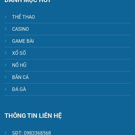
THỂ THAO
CASINO
GAME BÀI
XỔ SỐ
NỔ HŨ
BẮN CÁ
ĐÁ GÀ
THÔNG TIN LIÊN HỆ
SĐT:
0983368568