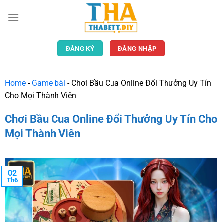
ĐĂNG KÝ
ĐĂNG NHẬP
Home
-
Game bài
-
Chơi Bầu Cua Online Đổi Thưởng Uy Tín
Cho Mọi Thành Viên
Chơi Bầu Cua Online Đổi Thưởng Uy Tín Cho
Mọi Thành Viên
02
Th6